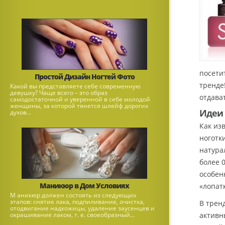
посети
Простой Дизайн Ногтей Фото
тренде
Какой вы представляете себе современную
девушку? Чаще всего – это образ
отдава
самодостаточной и уверенной в себе молодой
женщины, за которой тянется шлейф дорогих
Идеи 
духов...
Как из
ноготк
натура
более 
особен
Маникюр в Дом Условиях
«лопат
М аникюр должен состоять из следующих
этапов: снятие лака, подпиливание, очистка,
В трен
отодвигание надкожицы, удаление заусенцев и
окрашивание лаком, т. е. своеобразный...
активн