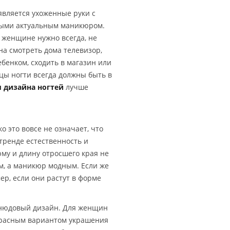
является ухоженные руки с
ными актуальным маникюром.
к женщине нужно всегда, не
на смотреть дома телевизор,
ебенком, сходить в магазин или
цы ногти всегда должны быть в
 дизайна ногтей
лучше
о это вовсе не означает, что
 тренде естественность и
му и длину отросшего края не
ым, а маникюр модным. Если же
ер, если они растут в форме
 нюдовый дизайн. Для женщин
екрасным вариантом украшения