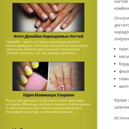
ногтей
комбин
Относи
достат
нарядо
Фото Дизайна Нарощенных Ногтей
оперен
Свадьба – один из самых значимых дней в
жизни девушки, поэтому она должна выглядеть
приг
идеально. Самого пристального внимания
требуют волосы, так как укладка должна...
насы
борд
фиол
темн
желт
Идеи Маникюра Узорами
Кроме 
Искусство росписи хной имеет многовековую
историю. Мехенди путешествовало сквозь время
шокола
и континенты и постоянно видоизменялась
благодаря культуре и обычаям разных...
Источни