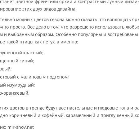
 станет цветной френч или яркий и контрастный лунный дизай
ирование этих двух видов дизайна.
тельно модных цветов сезона можно сказать что воплощать ярк
очно просто. Все дело в том, что разрешено использовать любы
м и выбранным образом. Особенно популярны и востребованы 
ье такой птицы как петух, а именно:
лушенный красный;
щенный синий;
овый;
етовый с малиновым подтоном;
ый изумрудный;
о-оранжевый.
этих цветов в тренде будут все пастельные и нюдовые тона и р
дно-коричневый и кофейный, карамельный и приглушенный кор
к: mir-snov.net