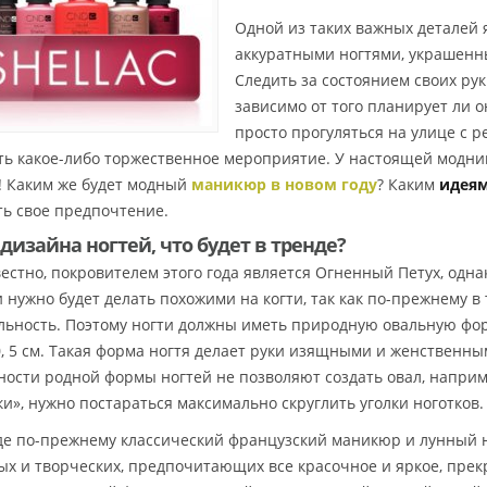
Одной из таких важных деталей 
аккуратными ногтями, украшен
Следить за состоянием своих ру
зависимо от того планирует ли о
просто прогуляться на улице с р
ть какое-либо торжественное мероприятие. У настоящей модни
! Каким же будет модный
маникюр в новом году
? Каким
идеям
ть свое предпочтение.
дизайна ногтей, что будет в тренде?
вестно, покровителем этого года является Огненный Петух, однак
и нужно будет делать похожими на когти, так как по-прежнему в
льность. Поэтому ногти должны иметь природную овальную фор
0, 5 см. Такая форма ногтя делает руки изящными и женственн
ности родной формы ногтей не позволяют создать овал, наприм
ки», нужно постараться максимально скруглить уголки ноготков.
де по-прежнему классический французский маникюр и лунный
ых и творческих, предпочитающих все красочное и яркое, пр