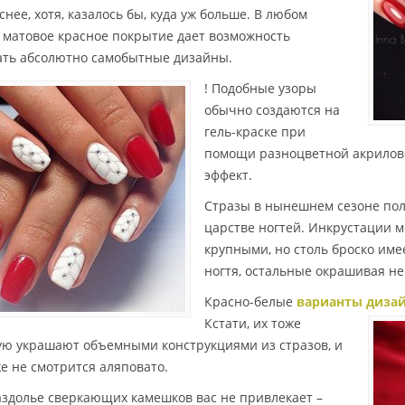
нее, хотя, казалось бы, куда уж больше. В любом
, матовое красное покрытие дает возможность
ать абсолютно самобытные дизайны.
!
Подобные узоры
обычно создаются на
гель-краске при
помощи разноцветной акрилов
эффект.
Стразы в нынешнем сезоне пол
царстве ногтей. Инкрустации мо
крупными, но столь броско име
ногтя, остальные окрашивая н
Красно-белые
варианты дизай
Кстати, их тоже
ую украшают объемными конструкциями из стразов, и
же не смотрится аляповато.
аздолье сверкающих камешков вас не привлекает –