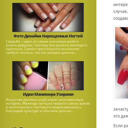
интерес
случае
создав
Фото Дизайна Нарощенных Ногтей
Свадьба – один из самых значимых дней в
жизни девушки, поэтому она должна выглядеть
идеально. Самого пристального внимания
требуют волосы, так как укладка должна...
Идеи Маникюра Узорами
Искусство росписи хной имеет многовековую
историю. Мехенди путешествовало сквозь время
и континенты и постоянно видоизменялась
зачаст
благодаря культуре и обычаям разных...
это да
Если р