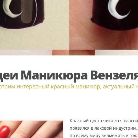
еи Маникюра Вензел
трим интересный красный маникюр, актуальный н
Красный цвет считается класс
появился в лаковой индустрии,
по всему миру знаменитые голл