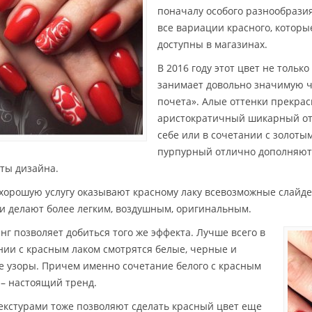
поначалу особого разнообразия
все вариации красного, которы
доступны в магазинах.
В 2016 году этот цвет не только
занимает довольно значимую 
почета». Алые оттенки прекрас
аристократичный шикарный от
себе или в сочетании с золоты
пурпурный отлично дополняют
ты дизайна.
хорошую услугу оказывают красному лаку всевозможные слайде
о и делают более легким, воздушным, оригинальным.
нг позволяет добиться того же эффекта. Лучше всего в
нии с красным лаком смотрятся белые, черные и
е узоры. Причем именно сочетание белого с красным
 – настоящий тренд.
екстурами тоже позволяют сделать красный цвет еще