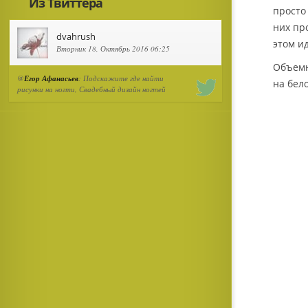
Из Твиттера
просто
них пр
dvahrush
этом и
Вторник 18, Октябрь 2016 06:25
Объемн
@
Егор Афанасьев
: Подскажите где найти
на бел
рисунки на ногти, Свадебный дизайн ногтей