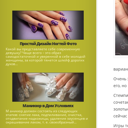
Простой Дизайн Ногтей Фото
Какой вы представляете себе современную
девушку? Чаще всего – это образ
самодостаточной и уверенной в себе молодой
женщины, за которой тянется шлейф дорогих
духов...
вариан
Очень 
его, н
Стемпи
сочета
Маникюр в Дом Условиях
золоты
М аникюр должен состоять из следующих
этапов: снятие лака, подпиливание, очистка,
сейчас
отодвигание надкожицы, удаление заусенцев и
окрашивание лаком, т. е. своеобразный...
Игры т