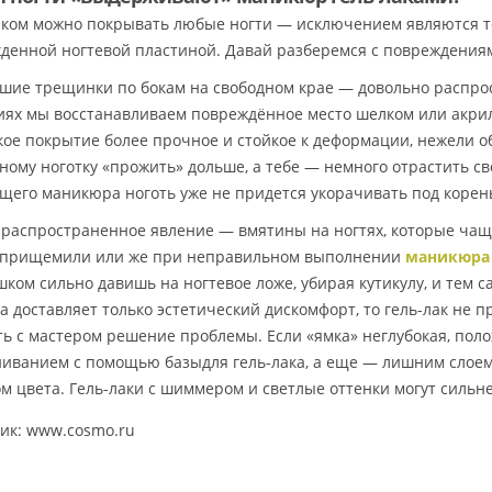
аком можно покрывать любые ногти — исключением являются то
денной ногтевой пластиной. Давай разберемся с повреждения
шие трещинки по бокам на свободном крае — довольно распрос
иях мы восстанавливаем повреждённое место шелком или акрило
акое покрытие более прочное и стойкое к деформации, нежели 
ному ноготку «прожить» дольше, а тебе — немного отрастить св
щего маникюра ноготь уже не придется укорачивать под корен
 распространенное явление — вмятины на ногтях, которые чаще
 прищемили или же при неправильном выполнении
маникюра 
шком сильно давишь на ногтевое ложе, убирая кутикулу, и тем 
а доставляет только эстетический дискомфорт, то гель-лак не п
ть с мастером решение проблемы. Если «ямка» неглубокая, пол
иванием с помощью базыдля гель-лака, а еще — лишним слое
м цвета. Гель-лаки с шиммером и светлые оттенки могут сильн
ик: www.cosmo.ru