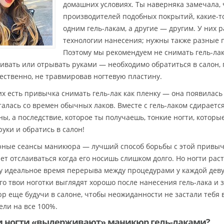
домашних условиях. Ты наверняка замечала, 
производителей подобных покрытий, какие-т
одним гель-лакам, а другие — другим. У них 
технологии нанесения; нужны также разные п
Поэтому мы рекомендуем не снимать гель-лак
ивать или отрывать руками — необходимо обратиться в салон,
чественно, не травмировав ногтевую пластину.
их есть привычка снимать гель-лак как пленку — она появилась
талась со времен обычных лаков. Вместе с гель-лаком сдираетс
ны, а последствие, которое ты получаешь, тонкие ногти, которы
руки и обратись в салон!
рные сеансы маникюра — лучший способ борьбы с этой привычко
ет отслаиваться когда его носишь слишком долго. Но ногти расту
у идеальное время перерыва между процедурами у каждой деву
лго твои ноготки выглядят хорошо после нанесения гель-лака 
р еще будучи в салоне, чтобы неожиданности не застали тебя в 
ели на все 100%.
и ногти «выдерживают» маникюр гель-лаками?