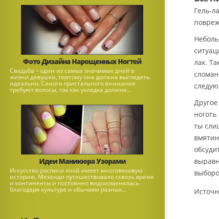
Гель-л
повреж
Неболь
ситуац
Фото Дизайна Нарощенных Ногтей
лак. Т
Свадьба – один из самых значимых дней в
сломан
жизни девушки, поэтому она должна выглядеть
идеально. Самого пристального внимания
следую
требуют волосы, так как укладка должна...
Другое
ноготь
ты сли
вмятин
обсуди
Идеи Маникюра Узорами
выравн
Искусство росписи хной имеет многовековую
выборо
историю. Мехенди путешествовало сквозь время
и континенты и постоянно видоизменялась
благодаря культуре и обычаям разных...
Источн