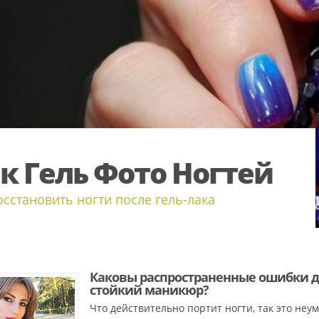
к Гель Фото Ногтей
осстановить ногти после гель-лака
Каковы распространенные ошибки 
стойкий маникюр?
Что действительно портит ногти, так это неум