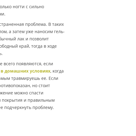
лько ногти с сильно
ми.
траненная проблема. В таких
м, а затем уже наносим гель-
обычный лак и позволит
ободный край, тогда в ходе
ь.
 всего появляются, если
в домашних условиях
, когда
самым травмируешь ее. Если
ротивопоказан, но стоит
ожение можно спасти
м покрытия и правильным
ее подчеркнуть проблему.