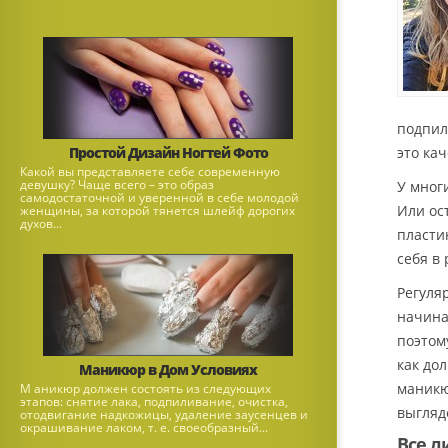
подпил
Простой Дизайн Ногтей Фото
это ка
Какой вы представляете себе современную
девушку? Чаще всего – это образ
У мног
самодостаточной и уверенной в себе молодой
Или ос
женщины, за которой тянется шлейф дорогих
духов...
пласти
себя в 
Регуля
начина
поэтом
как до
Маникюр в Дом Условиях
маникю
М аникюр должен состоять из следующих
этапов: снятие лака, подпиливание, очистка,
выгляд
отодвигание надкожицы, удаление заусенцев и
окрашивание лаком, т. е. своеобразный...
Все л