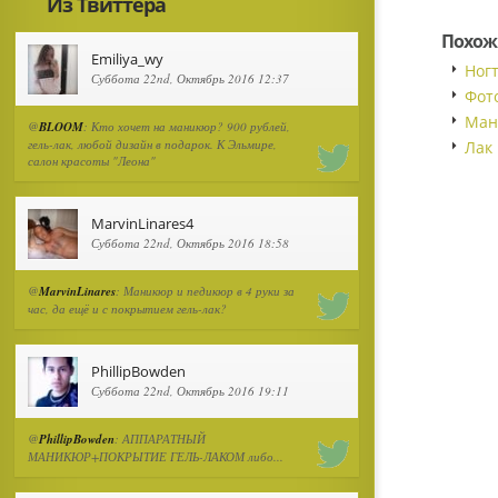
Из Твиттера
Похож
Emiliya_wy
Ног
Суббота 22nd, Октябрь 2016 12:37
Фот
Ман
@
BLOOM
: Кто хочет на маникюр? 900 рублей,
гель-лак, любой дизайн в подарок. К Эльмире,
Лак 
салон красоты "Леона"
MarvinLinares4
Суббота 22nd, Октябрь 2016 18:58
@
MarvinLinares
: Маникюр и педикюр в 4 руки за
час, да ещё и с покрытием гель-лак?
PhillipBowden
Суббота 22nd, Октябрь 2016 19:11
@
PhillipBowden
: АППАРАТНЫЙ
МАНИКЮР+ПОКРЫТИЕ ГЕЛЬ-ЛАКОМ либо...