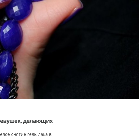
девушек, делающих
елое снятие гель-лака в