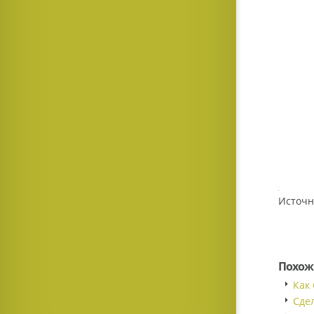
Источн
Похож
Как
Сде