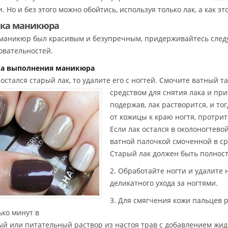
. Но и без этого можно обойтись, используя только лак, а как это
ика маникюра
маникюр был красивым и безупречным, придерживайтесь сле
овательностей.
ка выполнения маникюра
 остался старый лак, то удалите его с ногтей. Смочите ватный 
средством для снятия лака и при
подержав, лак растворится, и то
от кожицы к краю ногтя, протрит
Если лак остался в околоногтевой
ватной палочкой смоченной в ср
Старый лак должен быть полност
2. Обработайте ногти и удалите
деликатного ухода за ногтями.
3. Для смягчения кожи пальцев р
ько минут в
й или питательный раствор из настоя трав с добавлением жид