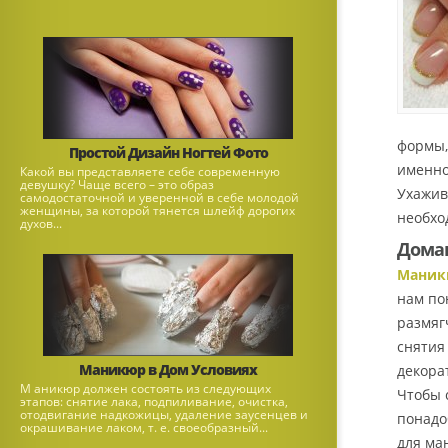
формы,
Простой Дизайн Ногтей Фото
именно
Какой вы представляете себе современную
девушку? Чаще всего – это образ
Ухажив
самодостаточной и уверенной в себе молодой
женщины, за которой тянется шлейф дорогих
необхо
духов...
Дома
Маник
нам по
размяг
снятия 
Маникюр в Дом Условиях
декора
М аникюр должен состоять из следующих
Чтобы 
этапов: снятие лака, подпиливание, очистка,
отодвигание надкожицы, удаление заусенцев и
понадо
окрашивание лаком, т. е. своеобразный...
для ма