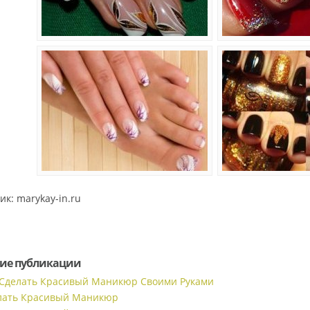
ик: marykay-in.ru
ие публикации
 Сделать Красивый Маникюр Своими Руками
лать Красивый Маникюр