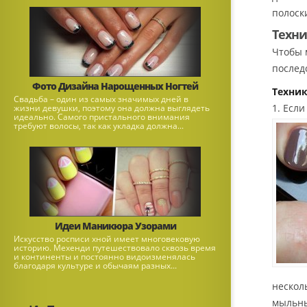
полоски
Техн
Чтобы 
послед
Фото Дизайна Нарощенных Ногтей
Техни
Свадьба – один из самых значимых дней в
1. Если
жизни девушки, поэтому она должна выглядеть
идеально. Самого пристального внимания
требуют волосы, так как укладка должна...
Идеи Маникюра Узорами
Искусство росписи хной имеет многовековую
историю. Мехенди путешествовало сквозь время
и континенты и постоянно видоизменялась
благодаря культуре и обычаям разных...
нескол
мыльны