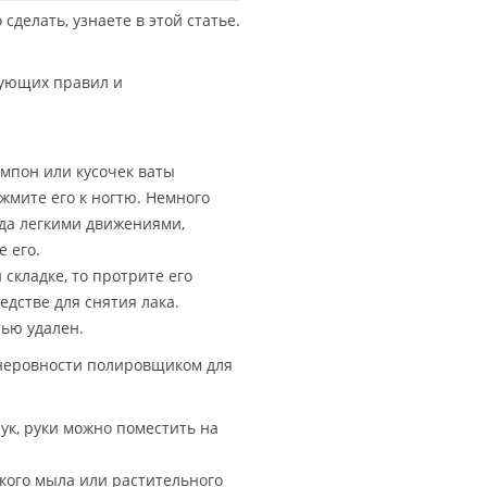
 сделать, узнаете в этой статье.
дующих правил и
тампон или кусочек ваты
жмите его к ногтю.
Немного
гда легкими движениями,
е его.
 складке, то протрите его
едстве для снятия лака.
ью удален.
 неровности полировщиком для
ук, руки можно поместить на
кого мыла или растительного