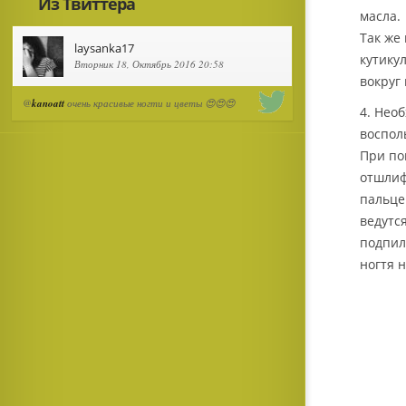
Из Твиттера
масла.
Так же
laysanka17
кутику
Вторник 18, Октябрь 2016 20:58
вокруг
@
kanoatt
очень красивые ногти и цветы 😍😍😍
4. Нео
воспол
При по
отшлиф
пальце
ведутся
подпили
ногтя н