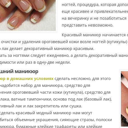
ногтей, процедура, которая допо
еще красивее и привлекательнее
на вечеринку и не позаботиться 
представить невозможно.
Красивый маникюр начинается 
 очистки и удаления ороговевшей кожи возле ногтей (кутикулы) 
 лак делает декоративный маникюр красивым.
ать за ногтями следует ежедневно, а делать декоративный ман
димости или раз в одну-две недели.
шний маникюр
юр в домашних условиях
сделать несложно, для этого
надобится набор для маникюра, средство для
чения ороговевшей части кожи (кутикула), средство для
лака, ватные тампончики, основа под лак (базовый лак),
тивный лак и лак закрепитель или сушка.
сделать красивый модный маникюр нам могут
биться объемные украшения, сияющие стразы, полоски
никюра, бумажные клейкие трафареты или клейкие