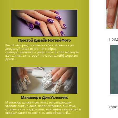
Прид
Простой Дизайн Ногтей Фото
Какой вы представляете себе современную
девушку? Чаще всего – это образ
самодостаточной и уверенной в себе молодой
женщины, за которой тянется шлейф дорогих
духов...
Маникюр в Дом Условиях
М аникюр должен состоять из следующих
этапов: снятие лака, подпиливание, очистка,
коро
отодвигание надкожицы, удаление заусенцев и
окрашивание лаком, т. е. своеобразный...