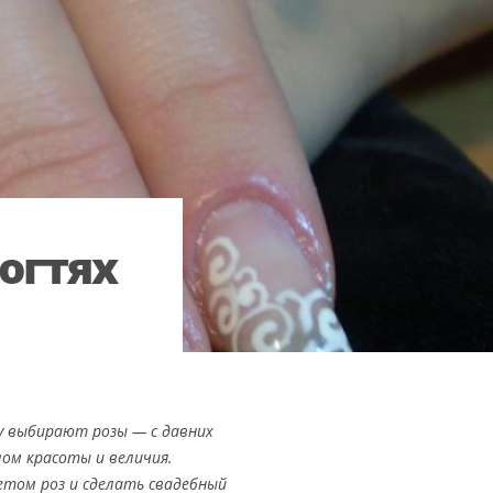
огтях
у выбирают розы — с давних
ом красоты и величия.
етом роз и сделать свадебный