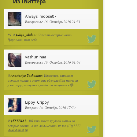
Из Твиттера
Always_moose07
Воскресенье 16, Октябрь 2016 21:51
RT @
Juliya_Shilan:
Сделать острые ногти
Царапать ими себя
yashuninaa_
Воскресенье 16, Октябрь 2016 01:04
@
Anastasiya Yashunina
: Кажется, слишком
острые ногти в этот раз сделала🤔за полчаса
уже пару раз чуть случайно не вскрылась😂
Lippy_Crippy
Вторник 18, Октябрь 2016 17:50
@
†ΚSΣΝΙΛ†
: Мб кто знает крутой маник на
острые ногти , а то лень искать че то (((((????
🙏🏽🙏🏽🙏🏽