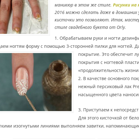
маникюр в этом же стиле.
Рисунки на
2016 можно сделать даже в домашних у
кисточки это позволяют. Итак, мастер
стиле свадебного букета от Orly.
Обрабатываем руки и ногти дезин
аем ногтям форму с помощью 3-сторонней пилки для ногтей. Д
покрытие.
Это обеспечит л
покрытия с ногтевой пласт
«продолжительность жизни»
В качестве основного по
нежный персиковый лак Prelu
насыщенного цвета наносим 
Приступаем к непосредс
Для этого кисточкой от бело
ткими изогнутыми линиями выполняем завитки, напоминающие