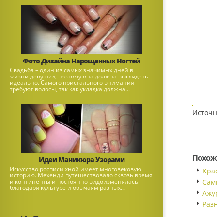
Фото Дизайна Нарощенных Ногтей
Свадьба – один из самых значимых дней в
жизни девушки, поэтому она должна выглядеть
идеально. Самого пристального внимания
требуют волосы, так как укладка должна...
Источн
Похож
Идеи Маникюра Узорами
Искусство росписи хной имеет многовековую
Кра
историю. Мехенди путешествовало сквозь время
и континенты и постоянно видоизменялась
Сам
благодаря культуре и обычаям разных...
Ажу
Раз