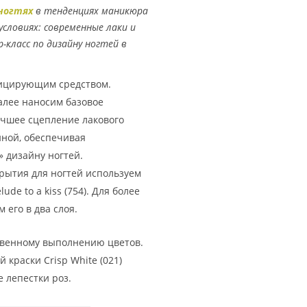
 ногтях
в тенденциях маникюра
словиях: современные лаки и
-класс по дизайну ногтей в
фицирующим средством.
алее наносим базовое
учшее сцепление лакового
иной, обеспечивая
 дизайну ногтей.
крытия для ногтей используем
de to a kiss (754). Для более
его в два слоя.
твенному выполнению цветов.
й краски Crisp White (021)
 лепестки роз.