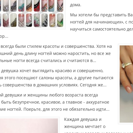
дома.
Мы хотели бы представить В
ногтей для начинающих», с п
научиться самостоятельно де
р...
- всегда были стилем красоты и совершенства. Хотя на
яшний день длину ногтей можно наростить, но все же
льные ногти всегда считались и считаются в...
 девушка хочет выглядить красиво и совершенно,
ля этого посещают салоны красоты, а другие пытаются
ь совершенства в домашних условиях. Сегодня же...
ой девушки и женщины любого возраста всегда
 быть безупречное, красивое, а главное - аккуратное
ие ногтей. Поерьте, для этого не обязательно идти...
Каждая девушка и
женщина мечтает о