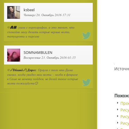
ksbeel
Четверг 20, Октябрь 2016 17:31
@
👸🏼
: ушла с хореографии, а это значит, что
спокойно могу делать острые черные ногти,
татуировки и пирсинг
SOMNAMBULEN
Воскресенье 23, Октябрь 2016 01:15
Источни
@
☄Đûшкâ☄| Дпрсс
: Орнула с того что Дима
сказал, когда увидел мои ногти: - когда в феврале
к Саше на ночевку пойдем, не делай такие острые
ногти пожалуйста😏
Похож
Про
Рис
Рис
Рис