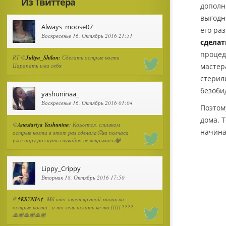
Из Твиттера
дополн
выгодн
Always_moose07
его ра
Воскресенье 16, Октябрь 2016 21:51
сдела
процед
RT @
Juliya_Shilan:
Сделать острые ногти
Царапать ими себя
мастер
стерил
безоби
yashuninaa_
Воскресенье 16, Октябрь 2016 01:04
Поэтом
дома. 
@
Anastasiya Yashunina
: Кажется, слишком
начина
острые ногти в этот раз сделала🤔за полчаса
уже пару раз чуть случайно не вскрылась😂
Lippy_Crippy
Вторник 18, Октябрь 2016 17:50
@
†ΚSΣΝΙΛ†
: Мб кто знает крутой маник на
острые ногти , а то лень искать че то (((((????
🙏🏽🙏🏽🙏🏽