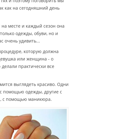
гтях и поэтому поговорить мы
ак как на сегодняшний день
т на месте и каждый сезон она
 только одежды, обуви, но и
с очень удивить...
процедуре, которую должна
девушка или женщина - о
 делали практически все
мится выглядеть красиво. Одни
 с помощью одежды, другие с
и, с помощью маникюра.