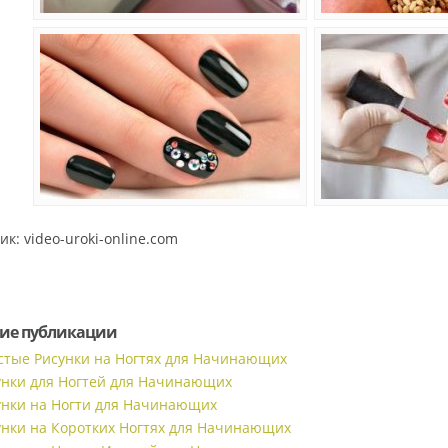
к: video-uroki-online.com
ие публикации
стые Рисунки на Ногтях для Начинающих
унки для Ногтей для Начинающих
унки на Ногти для Начинающих
унки на Коротких Ногтях для Начинающих