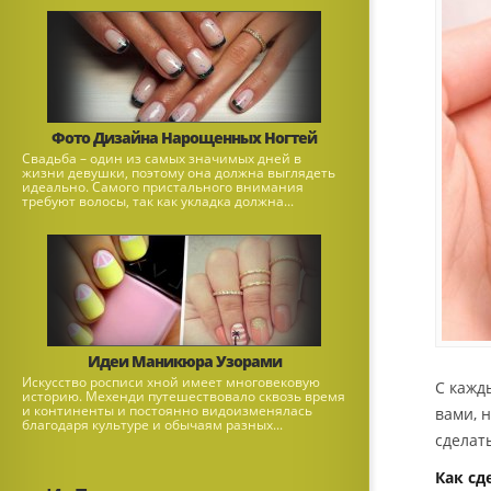
Фото Дизайна Нарощенных Ногтей
Свадьба – один из самых значимых дней в
жизни девушки, поэтому она должна выглядеть
идеально. Самого пристального внимания
требуют волосы, так как укладка должна...
Идеи Маникюра Узорами
Искусство росписи хной имеет многовековую
С кажды
историю. Мехенди путешествовало сквозь время
и континенты и постоянно видоизменялась
вами, 
благодаря культуре и обычаям разных...
сделат
Как сд