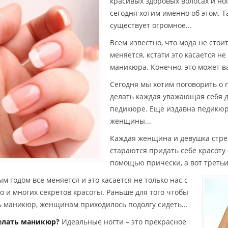
красивых здоровых волосах и но
сегодня хотим именно об этом. Т
существует огромное...
Всем известно, что мода не стои
меняется, кстати это касается не
маникюра. Конечно, это может ва
Сегодня мы хотим поговорить о 
делать каждая уважающая себя 
педикюре. Еще издавна педикюр
женщины...
Каждая женщина и девушка стре
стараются придать себе красоту
помощью прически, а вот треть
м годом все меняется и это касается не только нас с
но и многих секретов красоты. Раньше для того чтобы
ь маникюр, женщинам приходилось подолгу сидеть...
елать маникюр?
Идеальные ногти – это прекрасное