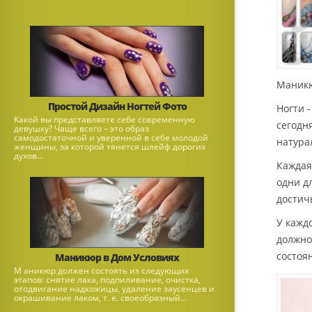
Маникю
Простой Дизайн Ногтей Фото
Ногти 
Какой вы представляете себе современную
сегодн
девушку? Чаще всего – это образ
самодостаточной и уверенной в себе молодой
натура
женщины, за которой тянется шлейф дорогих
духов...
Каждая
одни д
достич
У кажд
должно
состоян
Маникюр в Дом Условиях
М аникюр должен состоять из следующих
этапов: снятие лака, подпиливание, очистка,
отодвигание надкожицы, удаление заусенцев и
окрашивание лаком, т. е. своеобразный...