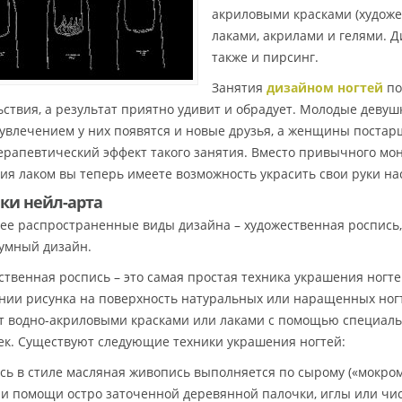
акриловыми красками (художе
лаками, акрилами и гелями. Д
также и пирсинг.
Занятия
дизайном ногтей
по
ьствия, а результат приятно удивит и обрадует. Молодые девушк
увлечением у них появятся и новые друзья, а женщины поста
ерапевтический эффект такого занятия. Вместо привычного мо
ия лаком вы теперь имеете возможность украсить свои руки 
ки нейл-арта
ее распространенные виды дизайна – художественная роспись
умный дизайн.
ственная роспись – это самая простая техника украшения ногте
нии рисунка на поверхность натуральных или наращенных ногт
т водно-акриловыми красками или лаками с помощью специаль
ек. Существуют следующие техники украшения ногтей:
ись в стиле масляная живопись выполняется по сырому («мокром
ри помощи остро заточенной деревянной палочки, иглы или чис