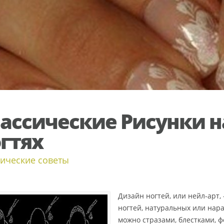
ассические Рисунки н
гтях
ические советы
Дизайн ногтей, или нейл-арт,
ногтей, натуральных или нар
можно стразами, блестками, ф