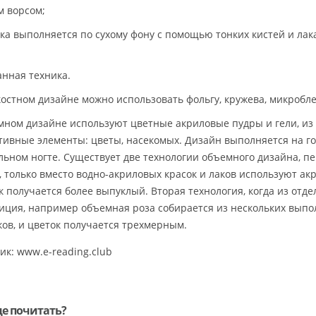
м ворсом;
ика выполняется по сухому фону с помощью тонких кистей и ла
анная техника.
костном дизайне можно использовать фольгу, кружева, микробле
мном дизайне используют цветные акриловые пудры и гели, из
тивные элементы: цветы, насекомых. Дизайн выполняется на 
льном ногте. Существует две технологии объемного дизайна, п
, только вместо водно-акриловых красок и лаков используют ак
к получается более выпуклый. Вторая технология, когда из отд
иция, например объемная роза собирается из нескольких выпо
ков, и цветок получается трехмерным.
ик: www.e-reading.club
ще почитать?