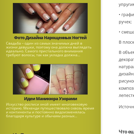
упруги
• граф
ручек;
• смеш
Фото Дизайна Нарощенных Ногтей
В плос
Свадьба – один из самых значимых дней в
жизни девушки, поэтому она должна выглядеть
идеально. Самого пристального внимания
В объе
требуют волосы, так как укладка должна...
декора
натура
дизайн
рисуно
композ
лепест
Идеи Маникюра Узорами
Искусство росписи хной имеет многовековую
Источн
историю. Мехенди путешествовало сквозь время
и континенты и постоянно видоизменялась
благодаря культуре и обычаям разных...
Что е