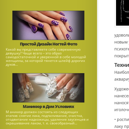
удовол
новым 
Простой Дизайн Ногтей Фото
психот
Какой вы представляете себе современную
девушку? Чаще всего – это образ
покрыт
самодостаточной и уверенной в себе молодой
женщины, за которой тянется шлейф дорогих
Техни
духов...
Наибол
аквари
Художе
нанесе
нанося
Маникюр в Дом Условиях
иголоч
М аникюр должен состоять из следующих
этапов: снятие лака, подпиливание, очистка,
• росп
отодвигание надкожицы, удаление заусенцев и
окрашивание лаком, т. е. своеобразный...
лаку п