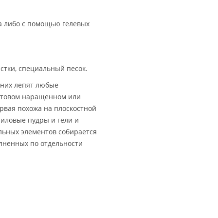
ка либо с помощью гелевых
стки, специальный песок.
 них лепят любые
готовом наращенном или
ервая похожа на плоскостной
риловые пудры и гели и
ельных элементов собирается
лненных по отдельности