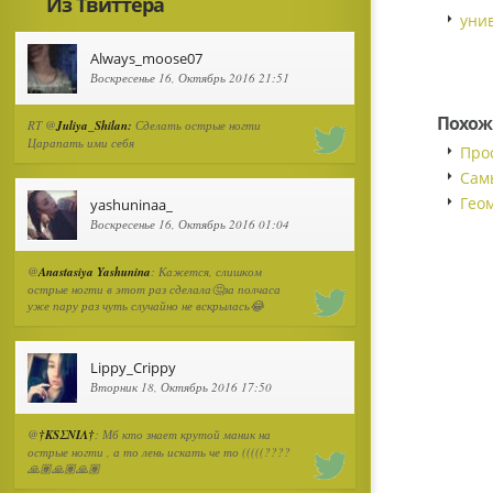
Из Твиттера
уни
Always_moose07
Воскресенье 16, Октябрь 2016 21:51
Похож
RT @
Juliya_Shilan:
Сделать острые ногти
Царапать ими себя
Про
Сам
Гео
yashuninaa_
Воскресенье 16, Октябрь 2016 01:04
@
Anastasiya Yashunina
: Кажется, слишком
острые ногти в этот раз сделала🤔за полчаса
уже пару раз чуть случайно не вскрылась😂
Lippy_Crippy
Вторник 18, Октябрь 2016 17:50
@
†ΚSΣΝΙΛ†
: Мб кто знает крутой маник на
острые ногти , а то лень искать че то (((((????
🙏🏽🙏🏽🙏🏽